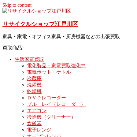
Skip to content
リサイクルショップ江戸川区
家具・家電・オフィス家具・厨房機器などの出張買取
買取商品
生活家電買取
電化製品・家電買取強化中
電気ポット・ケトル
冷蔵庫
洗濯機
乾燥機
ＤＶＤレコーダー
ブルーレイ（レコーダー）
エアコン
掃除機（クリーナー）
炊飯器
電子レンジ
オーブンレンジ