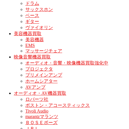
ドラム
サックスホン
ベース
ギター
ヴァイオリン
美容機器買取
美容機器
EMS
マッサージチェア
映像音響機器買取
オーディオ・音響・映像機器買取強化中
プロジェクタ
プリメインアンプ
ホームシアター
AVアンプ
オーディオ・AV機器買取
ロバーツ社
ボストン・アコースティックス
Tivoli Audio
marantzマランツ
ＢＯＳＥボーズ
ＪＢＬ