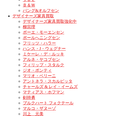
Ｂ＆Ｗ
バング&オルフセン
デザイナーズ家具買取
デザイナーズ家具買取強化中
柳宗理
ボーエ・モーエンセン
ポールへニングセン
フリッツ・ハラー
ハンス・J・ウェグナー
ミケーレ・デ・ルッキ
アルネ・ヤコブセン
フィリップ・スタルク
ジオ・ポンティ
マリオ・ベリーニ
アントネラ・スカルピッタ
チャールズ & レイ・イームズ
マティアス・ホフマン
剣持勇
ブルクハート フォクテール
マルコ・ザヌーゾ
川上 元美