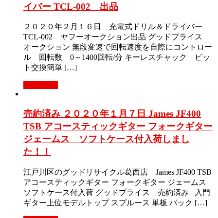
イバー TCL-002 出品
２０２０年２月１６日 充電式ドリル＆ドライバー
TCL-002 ヤフーオークション出品 グッドプライス
オークション 無段変速で回転速度を自際にコントロー
ル 回転数 0～1400回転/分 キーレスチャック ビッ
ト交換簡単 […]
Read More
売約済み ２０２０年１月７日 James JF400
TSB アコースティックギター フォークギター
ジェームス ソフトケース付入荷しまし
た！！
江戸川区のグッドリサイクル葛西店 James JF400 TSB
アコースティックギター フォークギター ジェームス
ソフトケース付入荷 グッドプライス 売約済み 入門
ギター上位モデルトップ スプルース 単板 バック […]