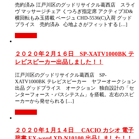
売約済み 江戸川区のグッドリサイクル葛西店 スライ
ヴ マッサージチェア くつろぎ指定席 アクティブ3D&
横回転もみ玉搭載 ベージュ CHD-5536(C)入荷 グッド
プライス 売約済み 心地よさがフィットする […]
Read More
２０２０年２月１６日 SP-XATV1000BK テ
レビスピーカー出品しました！！
江戸川区のグッドリサイクル葛西店 SP-
XATV1000BK テレビスピーカー ヤフーオークション
出品 グッドプライス オークション 独自設計の「セ
ンターフォース・バスシテスム」を搭載。左右のスピ
ーカーから発せられる […]
Read More
２０２０年１月１４日 CACIO カシオ 電子
辞書 EX-word XD-N10100 出品しました！！