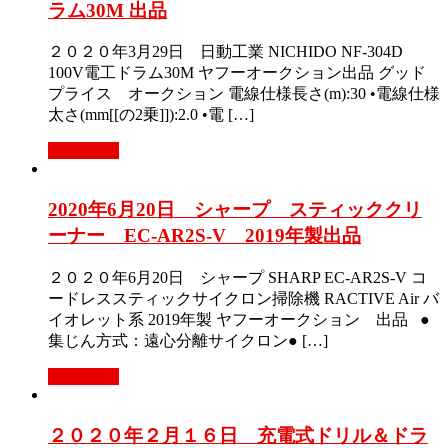
ラム30M 出品
２０２０年3月29日 日動工業 NICHIDO NF-304D
100V電工ドラム30M ヤフーオークション出品 グッド
プライス オークション 電線仕様長さ(m):30 •電線仕様
太さ(mm[[の2乗]]):2.0 •電 […]
Read More
2020年6月20日 シャープ スティッククリ
ーナー EC-AR2S-V 2019年製出品
２０２０年6月20日 シャープ SHARP EC-AR2S-V コ
ードレススティックサイクロン掃除機 RACTIVE Air バ
イオレット系 2019年製 ヤフーオークション 出品 ●
集じん方式：遠心分離サイクロン● […]
Read More
２０２０年２月１６日 充電式ドリル＆ドラ