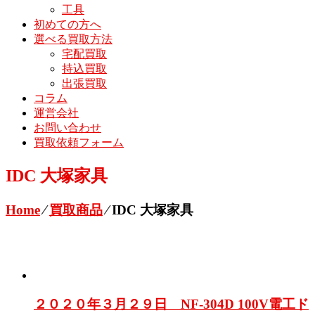
工具
初めての方へ
選べる買取方法
宅配買取
持込買取
出張買取
コラム
運営会社
お問い合わせ
買取依頼フォーム
IDC 大塚家具
Home
⁄
買取商品
⁄
IDC 大塚家具
２０２０年３月２９日 NF-304D 100V電工ド