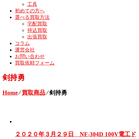
工具
初めての方へ
選べる買取方法
宅配買取
持込買取
出張買取
コラム
運営会社
お問い合わせ
買取依頼フォーム
剣持勇
Home
⁄
買取商品
⁄
剣持勇
２０２０年３月２９日 NF-304D 100V電工ド