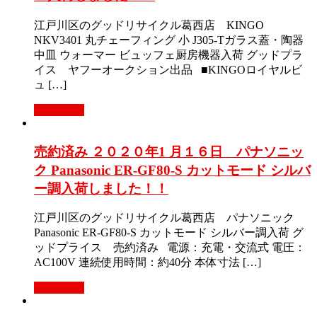
江戸川区のグッドリサイクル葛西店 KINGO
NKV3401 丸チェーフィング 小 J305-Tガラス蓋・陶器
中皿 ウォーマー ビュッフェ厨房機器入荷 グッドプラ
イス ヤフーオークション出品 ■KINGOロイヤルビ
ュ […]
Read More
売約済み ２０２０年1 月１６日 パナソニッ
ク Panasonic ER-GF80-S カットモード シルバ
ー調入荷しました！！
江戸川区のグッドリサイクル葛西店 パナソニック
Panasonic ER-GF80-S カットモード シルバー調入荷 グ
ッドプライス 売約済み 電源：充電・交流式 電圧：
AC100V 連続使用時間：約40分 本体寸法 […]
Read More