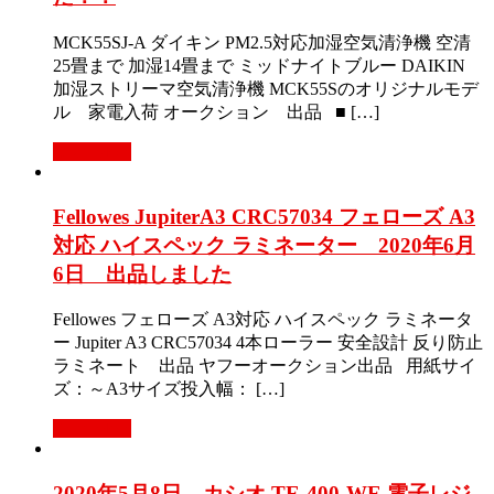
MCK55SJ-A ダイキン PM2.5対応加湿空気清浄機 空清
25畳まで 加湿14畳まで ミッドナイトブルー DAIKIN
加湿ストリーマ空気清浄機 MCK55Sのオリジナルモデ
ル 家電入荷 オークション 出品 ■ […]
Read More
Fellowes JupiterA3 CRC57034 フェローズ A3
対応 ハイスペック ラミネーター 2020年6月
6日 出品しました
Fellowes フェローズ A3対応 ハイスペック ラミネータ
ー Jupiter A3 CRC57034 4本ローラー 安全設計 反り防止
ラミネート 出品 ヤフーオークション出品 用紙サイ
ズ：～A3サイズ投入幅： […]
Read More
2020年5月8日 カシオ TE-400-WE 電子レジ