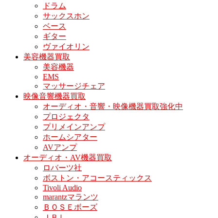
ドラム
サックスホン
ベース
ギター
ヴァイオリン
美容機器買取
美容機器
EMS
マッサージチェア
映像音響機器買取
オーディオ・音響・映像機器買取強化中
プロジェクタ
プリメインアンプ
ホームシアター
AVアンプ
オーディオ・AV機器買取
ロバーツ社
ボストン・アコースティックス
Tivoli Audio
marantzマランツ
ＢＯＳＥボーズ
ＪＢＬ