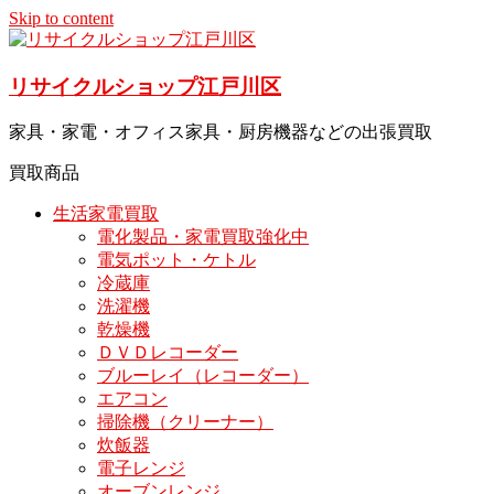
Skip to content
リサイクルショップ江戸川区
家具・家電・オフィス家具・厨房機器などの出張買取
買取商品
生活家電買取
電化製品・家電買取強化中
電気ポット・ケトル
冷蔵庫
洗濯機
乾燥機
ＤＶＤレコーダー
ブルーレイ（レコーダー）
エアコン
掃除機（クリーナー）
炊飯器
電子レンジ
オーブンレンジ