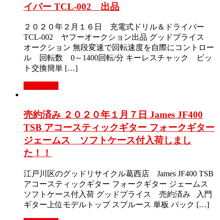
イバー TCL-002 出品
２０２０年２月１６日 充電式ドリル＆ドライバー
TCL-002 ヤフーオークション出品 グッドプライス
オークション 無段変速で回転速度を自際にコントロー
ル 回転数 0～1400回転/分 キーレスチャック ビッ
ト交換簡単 […]
Read More
売約済み ２０２０年１月７日 James JF400
TSB アコースティックギター フォークギター
ジェームス ソフトケース付入荷しまし
た！！
江戸川区のグッドリサイクル葛西店 James JF400 TSB
アコースティックギター フォークギター ジェームス
ソフトケース付入荷 グッドプライス 売約済み 入門
ギター上位モデルトップ スプルース 単板 バック […]