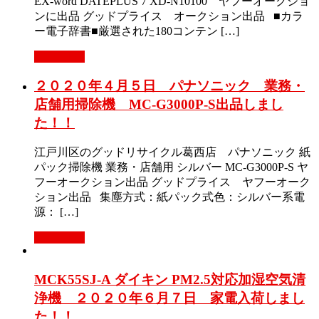
EX-word DATEPLUS 7 XD-N10100 ヤフーオークショ
ンに出品 グッドプライス オークション出品 ■カラ
ー電子辞書■厳選された180コンテン […]
Read More
２０２０年４月５日 パナソニック 業務・
店舗用掃除機 MC-G3000P-S出品しまし
た！！
江戸川区のグッドリサイクル葛西店 パナソニック 紙
パック掃除機 業務・店舗用 シルバー MC-G3000P-S ヤ
フーオークション出品 グッドプライス ヤフーオーク
ション出品 集塵方式：紙パック式色：シルバー系電
源： […]
Read More
MCK55SJ-A ダイキン PM2.5対応加湿空気清
浄機 ２０２０年６月７日 家電入荷しまし
た！！