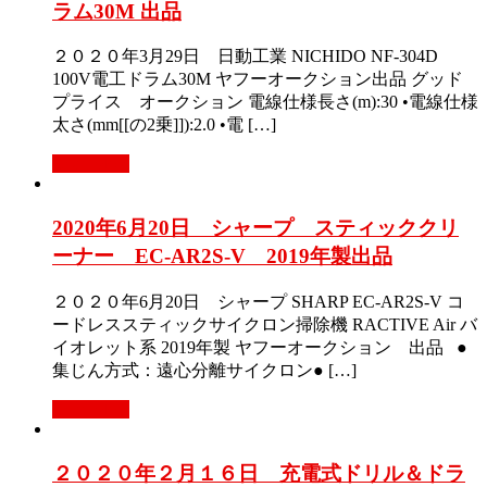
ラム30M 出品
２０２０年3月29日 日動工業 NICHIDO NF-304D
100V電工ドラム30M ヤフーオークション出品 グッド
プライス オークション 電線仕様長さ(m):30 •電線仕様
太さ(mm[[の2乗]]):2.0 •電 […]
Read More
2020年6月20日 シャープ スティッククリ
ーナー EC-AR2S-V 2019年製出品
２０２０年6月20日 シャープ SHARP EC-AR2S-V コ
ードレススティックサイクロン掃除機 RACTIVE Air バ
イオレット系 2019年製 ヤフーオークション 出品 ●
集じん方式：遠心分離サイクロン● […]
Read More
２０２０年２月１６日 充電式ドリル＆ドラ