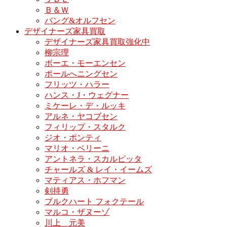
Ｂ＆Ｗ
バング&オルフセン
デザイナーズ家具買取
デザイナーズ家具買取強化中
柳宗理
ボーエ・モーエンセン
ポールへニングセン
フリッツ・ハラー
ハンス・J・ウェグナー
ミケーレ・デ・ルッキ
アルネ・ヤコブセン
フィリップ・スタルク
ジオ・ポンティ
マリオ・ベリーニ
アントネラ・スカルピッタ
チャールズ & レイ・イームズ
マティアス・ホフマン
剣持勇
ブルクハート フォクテール
マルコ・ザヌーゾ
川上 元美