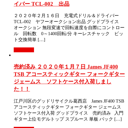
イバー TCL-002 出品
２０２０年２月１６日 充電式ドリル＆ドライバー
TCL-002 ヤフーオークション出品 グッドプライス
オークション 無段変速で回転速度を自際にコントロー
ル 回転数 0～1400回転/分 キーレスチャック ビッ
ト交換簡単 […]
Read More
売約済み ２０２０年１月７日 James JF400
TSB アコースティックギター フォークギター
ジェームス ソフトケース付入荷しまし
た！！
江戸川区のグッドリサイクル葛西店 James JF400 TSB
アコースティックギター フォークギター ジェームス
ソフトケース付入荷 グッドプライス 売約済み 入門
ギター上位モデルトップ スプルース 単板 バック […]