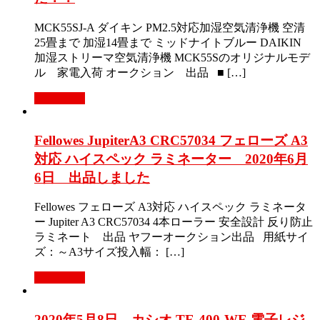
MCK55SJ-A ダイキン PM2.5対応加湿空気清浄機 空清
25畳まで 加湿14畳まで ミッドナイトブルー DAIKIN
加湿ストリーマ空気清浄機 MCK55Sのオリジナルモデ
ル 家電入荷 オークション 出品 ■ […]
Read More
Fellowes JupiterA3 CRC57034 フェローズ A3
対応 ハイスペック ラミネーター 2020年6月
6日 出品しました
Fellowes フェローズ A3対応 ハイスペック ラミネータ
ー Jupiter A3 CRC57034 4本ローラー 安全設計 反り防止
ラミネート 出品 ヤフーオークション出品 用紙サイ
ズ：～A3サイズ投入幅： […]
Read More
2020年5月8日 カシオ TE-400-WE 電子レジ