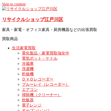
Skip to content
リサイクルショップ江戸川区
家具・家電・オフィス家具・厨房機器などの出張買取
買取商品
生活家電買取
電化製品・家電買取強化中
電気ポット・ケトル
冷蔵庫
洗濯機
乾燥機
ＤＶＤレコーダー
ブルーレイ（レコーダー）
エアコン
掃除機（クリーナー）
炊飯器
電子レンジ
オーブンレンジ