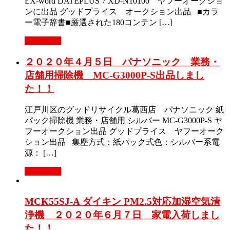
EX-word DATEPLUS 7 XD-N10100 ヤフーオークショ
ンに出品 グッドプライス オークション出品 ■カラ
ー電子辞書■厳選された180コンテン […]
Read More
２０２０年４月５日 パナソニック 業務・
店舗用掃除機 MC-G3000P-S出品しまし
た！！
江戸川区のグッドリサイクル葛西店 パナソニック 紙
パック掃除機 業務・店舗用 シルバー MC-G3000P-S ヤ
フーオークション出品 グッドプライス ヤフーオーク
ション出品 集塵方式：紙パック式色：シルバー系電
源： […]
Read More
MCK55SJ-A ダイキン PM2.5対応加湿空気清
浄機 ２０２０年６月７日 家電入荷しまし
た！！