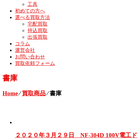
工具
初めての方へ
選べる買取方法
宅配買取
持込買取
出張買取
コラム
運営会社
お問い合わせ
買取依頼フォーム
書庫
Home
⁄
買取商品
⁄
書庫
２０２０年３月２９日 NF-304D 100V電工ド