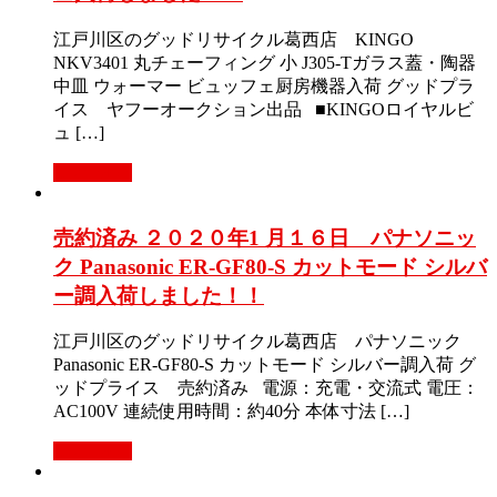
江戸川区のグッドリサイクル葛西店 KINGO
NKV3401 丸チェーフィング 小 J305-Tガラス蓋・陶器
中皿 ウォーマー ビュッフェ厨房機器入荷 グッドプラ
イス ヤフーオークション出品 ■KINGOロイヤルビ
ュ […]
Read More
売約済み ２０２０年1 月１６日 パナソニッ
ク Panasonic ER-GF80-S カットモード シルバ
ー調入荷しました！！
江戸川区のグッドリサイクル葛西店 パナソニック
Panasonic ER-GF80-S カットモード シルバー調入荷 グ
ッドプライス 売約済み 電源：充電・交流式 電圧：
AC100V 連続使用時間：約40分 本体寸法 […]
Read More