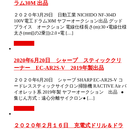
ラム30M 出品
２０２０年3月29日 日動工業 NICHIDO NF-304D
100V電工ドラム30M ヤフーオークション出品 グッド
プライス オークション 電線仕様長さ(m):30 •電線仕様
太さ(mm[[の2乗]]):2.0 •電 […]
Read More
2020年6月20日 シャープ スティッククリ
ーナー EC-AR2S-V 2019年製出品
２０２０年6月20日 シャープ SHARP EC-AR2S-V コ
ードレススティックサイクロン掃除機 RACTIVE Air バ
イオレット系 2019年製 ヤフーオークション 出品 ●
集じん方式：遠心分離サイクロン● […]
Read More
２０２０年２月１６日 充電式ドリル＆ドラ