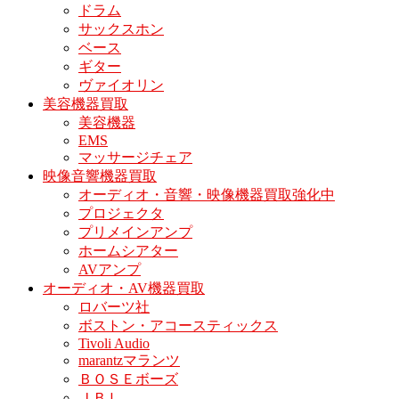
ドラム
サックスホン
ベース
ギター
ヴァイオリン
美容機器買取
美容機器
EMS
マッサージチェア
映像音響機器買取
オーディオ・音響・映像機器買取強化中
プロジェクタ
プリメインアンプ
ホームシアター
AVアンプ
オーディオ・AV機器買取
ロバーツ社
ボストン・アコースティックス
Tivoli Audio
marantzマランツ
ＢＯＳＥボーズ
ＪＢＬ