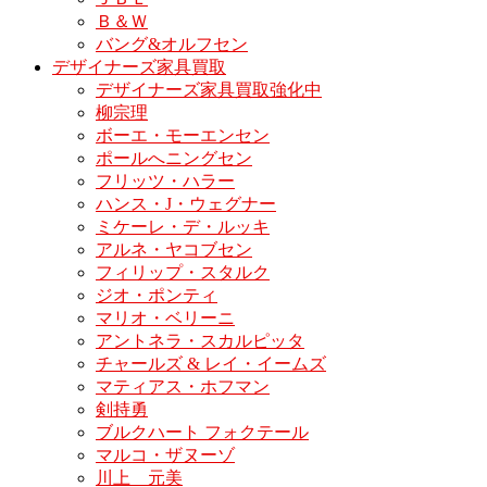
Ｂ＆Ｗ
バング&オルフセン
デザイナーズ家具買取
デザイナーズ家具買取強化中
柳宗理
ボーエ・モーエンセン
ポールへニングセン
フリッツ・ハラー
ハンス・J・ウェグナー
ミケーレ・デ・ルッキ
アルネ・ヤコブセン
フィリップ・スタルク
ジオ・ポンティ
マリオ・ベリーニ
アントネラ・スカルピッタ
チャールズ & レイ・イームズ
マティアス・ホフマン
剣持勇
ブルクハート フォクテール
マルコ・ザヌーゾ
川上 元美